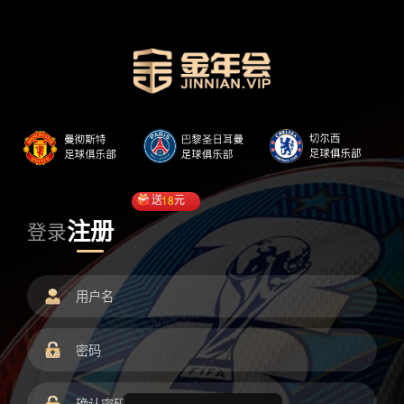
送
18
元
注册
登录