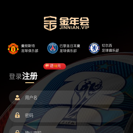
送
18
元
注册
登录